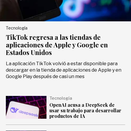
Deportes
Tecnología
Entretenimiento
TikTok regresa a las tiendas de
aplicaciones de Apple y Google en
Views
Estados Unidos
La aplicación TikTok volvió a estar disponible para
descargar en la tienda de aplicaciones de Apple y en
Curiosidades
Google Play después de casi un mes
Salud
Tecnología
OpenAI acusa a DeepSeek de
usar su trabajo para desarrollar
Tecnología
productos de IA