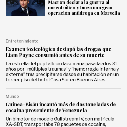
Macron declara la guerra al
Gastronomía
narcotráfico y lanza una gran
operación antidroga en Marsella
Entretenimiento
Examen toxicológico destapó las drogas que
Liam Payne consumió antes de su muerte
La estrella del pop falleció la semana pasada a los 31
años por “múltiples traumas” y “hemorragia interna y
externa” tras precipitarse desde su habitación en un
tercer piso del hotel Casa Sur en Buenos Aires
Mundo
Guinea-Bisáu incautó más de dos toneladas de
cocaína proveniente de Venezuela
Un bimotor de modelo Gulfstream IV, con matrícula
XA-SBT, transportaba 78 paquetes de cocaína,