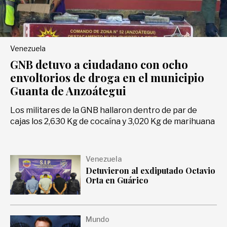
Deportes
Venezuela
Entretenimiento
GNB detuvo a ciudadano con ocho
envoltorios de droga en el municipio
Views
Guanta de Anzoátegui
Los militares de la GNB hallaron dentro de par de
cajas los 2,630 Kg de cocaína y 3,020 Kg de marihuana
Curiosidades
Venezuela
Salud
Detuvieron al exdiputado Octavio
Orta en Guárico
Tecnología
Mundo