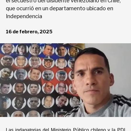
el secuestro del disidente venezolano en Chile,
Deportes
que ocurrió en un departamento ubicado en
Independencia
Entretenimiento
16 de febrero, 2025
Views
Curiosidades
Salud
Tecnología
Las indagatorias del Ministerio Público chileno y la PDI