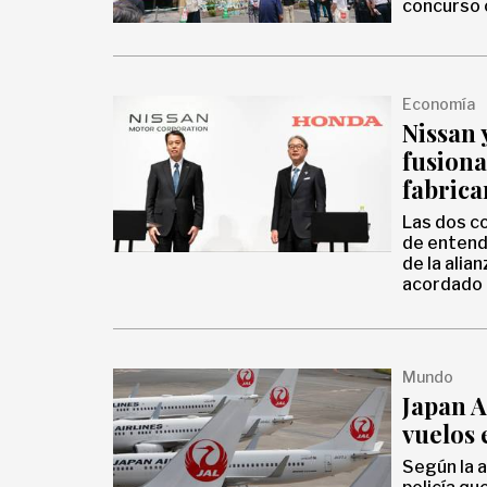
concurso 
Economía
Nissan 
fusiona
fabrica
Las dos c
de entend
de la alia
acordado 
negocios
Mundo
Japan A
vuelos
Según la a