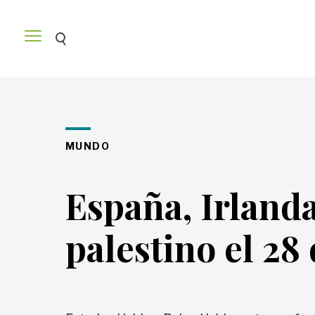
Venezuela
MUNDO
América
España, Irland
palestino el 28
Mundo
Economía