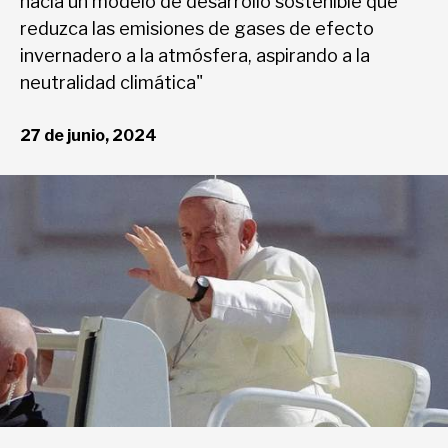
hacia un modelo de desarrollo sostenible que
Deportes
reduzca las emisiones de gases de efecto
invernadero a la atmósfera, aspirando a la
neutralidad climática"
Entretenimiento
27 de junio, 2024
Views
Curiosidades
Salud
Tecnología